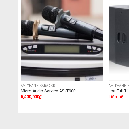
ÂM THANH KARAOKE
ÂM THANH 
Micro Audio Service AS-T900
Loa Full T
5,400,000
₫
Liên hệ
.