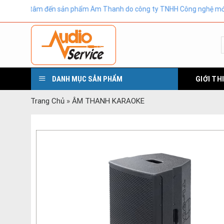
Skip
n tâm đến sản phẩm Âm Thanh do công ty TNHH Công nghệ mới Golden 
to
content
DANH MỤC SẢN PHẨM
GIỚI TH
Trang Chủ
»
ÂM THANH KARAOKE