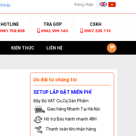
Đăng nhập
HOTLINE
TRẢ GÓP
CSKH
0981 758 838
0962.999.140
0907.205.115
KIẾN THỨC
LIÊN HỆ
Ưu đãi từ chúng tôi
SETUP LẮP ĐẶT MIỄN PHÍ
Đầy Đủ VAT Co,Cq Sản Phẩm
Giao hàng Nhanh Tại Hà Nội
Hỗ trợ Bảo hành nhanh 48H
Thanh toán khi nhận hàng.