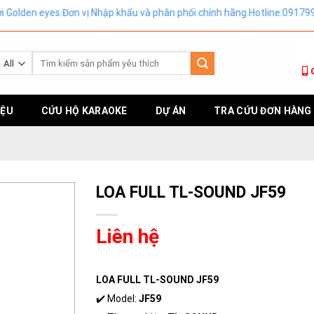
eyes.Đơn vị Nhập khẩu và phân phối chính hãng.Hotline:0917999946
Tìm
kiếm:
IỆU
CỨU HỘ KARAOKE
DỰ ÁN
TRA CỨU ĐƠN HÀNG
LOA FULL TL-SOUND JF59
Liên hệ
LOA FULL TL-SOUND JF59
✔️ Model:
JF59