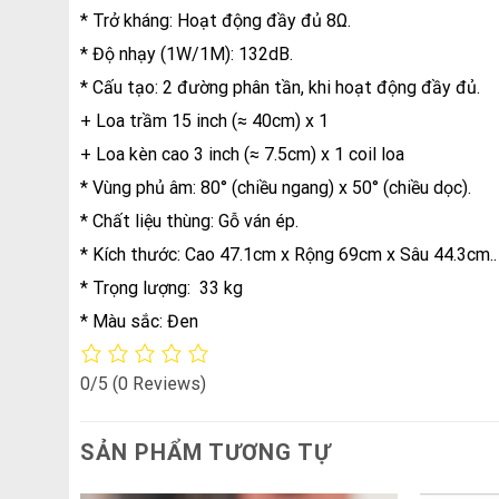
* Trở kháng: Hoạt động đầy đủ 8Ω.
* Độ nhạy (1W/1M): 132dB.
* Cấu tạo: 2 đường phân tần, khi hoạt động đầy đủ.
+ Loa trầm 15 inch (≈ 40cm) x 1
+ Loa kèn cao 3 inch (≈ 7.5cm) x 1 coil loa
* Vùng phủ âm: 80° (chiều ngang) x 50° (chiều dọc).
* Chất liệu thùng: Gỗ ván ép.
* Kích thước: Cao 47.1cm x Rộng 69cm x Sâu 44.3cm..
* Trọng lượng: 33 kg
* Màu sắc: Đen
0/5
(0 Reviews)
SẢN PHẨM TƯƠNG TỰ