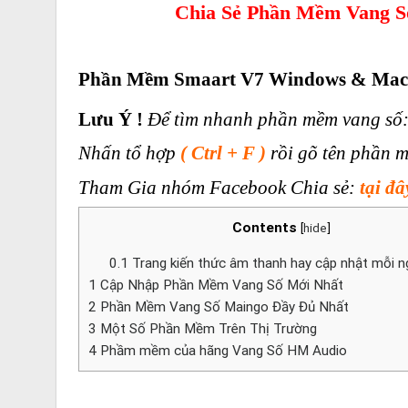
Chia Sẻ Phần Mềm Vang S
Phần Mềm Smaart V7 Windows & Ma
Lưu Ý !
Để tìm nhanh phần mềm vang số:
Nhấn tổ hợp
( Ctrl + F )
rồi gõ tên phần m
Tham Gia nhóm Facebook Chia sẻ:
tại đâ
Contents
[
hide
]
0.1
Trang kiến thức âm thanh hay cập nhật mỗi n
1
Cập Nhập Phần Mềm Vang Số Mới Nhất
2
Phần Mềm Vang Số Maingo Đầy Đủ Nhất
3
Một Số Phần Mềm Trên Thị Trường
4
Phầm mềm của hãng Vang Số HM Audio