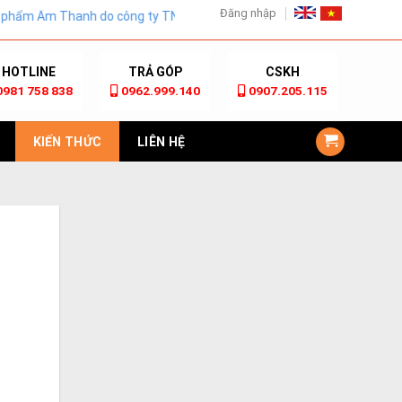
Đăng nhập
hanh do công ty TNHH Công nghệ mới Golden eyes.Đơn vị Nhập khẩu v
HOTLINE
TRẢ GÓP
CSKH
0981 758 838
0962.999.140
0907.205.115
KIẾN THỨC
LIÊN HỆ