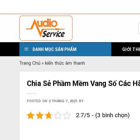
Skip
to
content
DANH MỤC SẢN PHẨM
GIỚI TH
Trang Chủ
»
kiến thức âm thanh
Chia Sẻ Phầm Mềm Vang Số Các H
POSTED ON
2 THÁNG 7, 2021
BY
2.7/5 - (3 bình chọn)