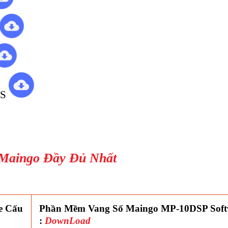
US
 Maingo Đầy Đủ Nhất
e Cấu
Phần Mềm Vang Số Maingo MP-10DSP Soft
:
DownLoad