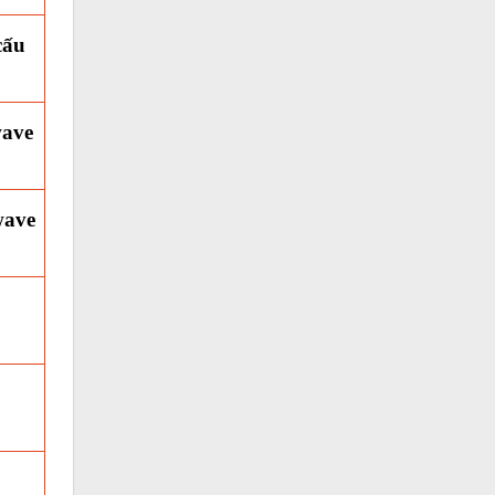
cấu
ave
wave