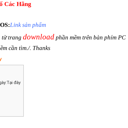
ố Các Hãng
cOS:
Link sản phẩm
download
 từ trang
phần mềm trên bàn phím PC
ềm cần tìm./. Thanks
y
gày:Tại đây