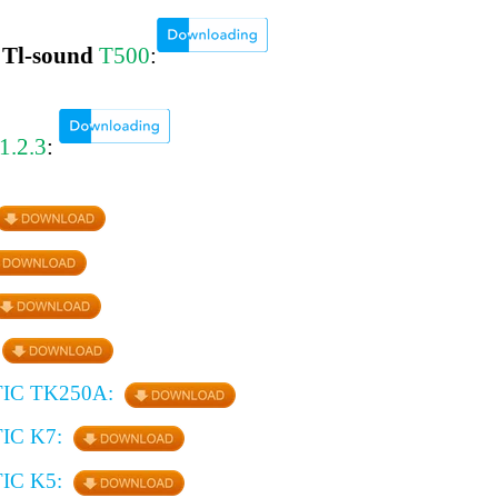
o
Tl-sound
T500
:
1.2.3
:
IC TK250A:
IC K7:
IC K5: