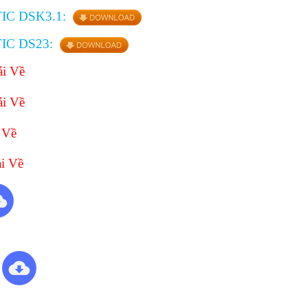
C DSK3.1:
IC DS23:
ải Về
ải Về
 Về
i Về