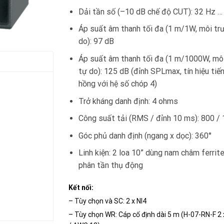
Dải tần số (–10 dB chế độ CUT): 32 Hz 
Áp suất âm thanh tối đa (1 m/1W, môi tr
do): 97 dB
Áp suất âm thanh tối đa (1 m/1000W, mô
tự do): 125 dB (đỉnh SPLmax, tín hiệu tiế
hồng với hệ số chóp 4)
Trở kháng danh định: 4 ohms
Công suất tải (RMS / đỉnh 10 ms): 800 /
Góc phủ danh định (ngang x dọc): 360°
Linh kiện: 2 loa 10” dùng nam châm ferrit
phân tần thụ động
Kết nối:
– Tùy chọn và SC: 2 x Nl4
– Tùy chọn WR: Cáp cố định dài 5 m (H-07-RN-F 2