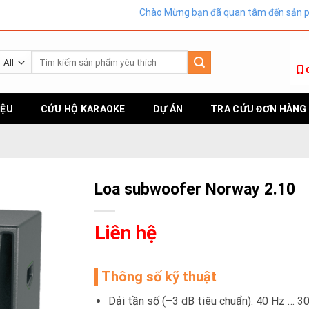
Chào Mừng bạn đã quan tâm đến sản phẩm Âm Tha
Tìm
kiếm:
IỆU
CỨU HỘ KARAOKE
DỰ ÁN
TRA CỨU ĐƠN HÀNG
Loa subwoofer Norway 2.10
Liên hệ
Thông số kỹ thuật
Dải tần số (–3 dB tiêu chuẩn): 40 Hz … 3