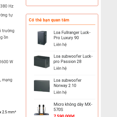
… 380 Hz
ường tự
Có thẻ bạn quan tâm
i trường
Loa Fullranger Luck-
ng ồn
Pro Luxury 90
Liên hệ
Loa subwoofer Luck-
pro Passion 28
 1600 W
Liên hệ
e, mạng
Loa subwoofer
Norway 2.10
Liên hệ
Micro không dây MX-
570S
 x 2.5 mm²
7,590,000
₫