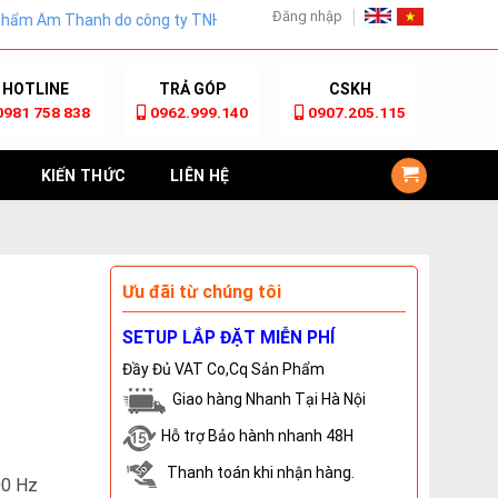
Đăng nhập
nh do công ty TNHH Công nghệ mới Golden eyes.Đơn vị Nhập khẩu và 
HOTLINE
TRẢ GÓP
CSKH
0981 758 838
0962.999.140
0907.205.115
KIẾN THỨC
LIÊN HỆ
Ưu đãi từ chúng tôi
SETUP LẮP ĐẶT MIỄN PHÍ
Đầy Đủ VAT Co,Cq Sản Phẩm
Giao hàng Nhanh Tại Hà Nội
Hỗ trợ Bảo hành nhanh 48H
Thanh toán khi nhận hàng.
00 Hz