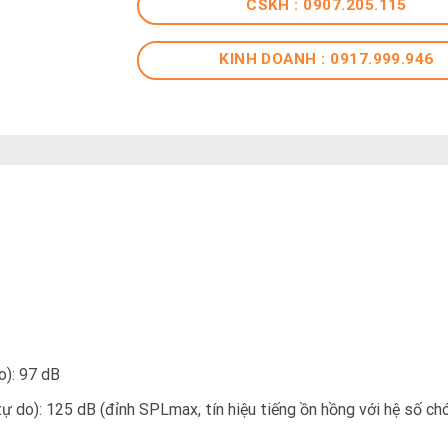
CSKH : 0907.205.115
KINH DOANH : 0917.999.946
o): 97 dB
 do): 125 dB (đỉnh SPLmax, tín hiệu tiếng ồn hồng với hệ số ch