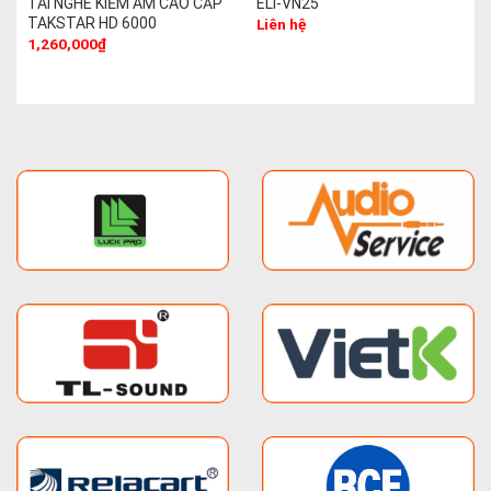
TAI NGHE KIỂM ÂM CAO CẤP
ELI-VN25
TAKSTAR HD 6000
Liên hệ
1,260,000
₫