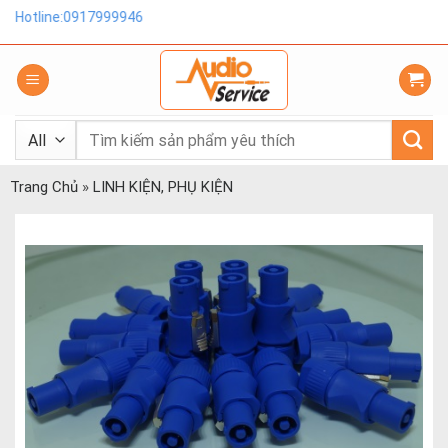
Skip
otline:0917999946
to
content
Tìm
kiếm:
Trang Chủ
»
LINH KIỆN, PHỤ KIỆN