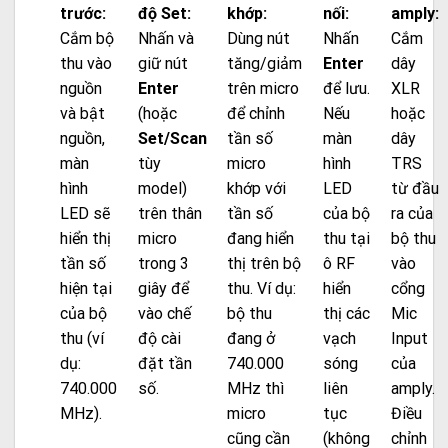
trước:
độ Set:
khớp:
nối:
amply:
Cắm bộ
Nhấn và
Dùng nút
Nhấn
Cắm
thu vào
giữ nút
tăng/giảm
Enter
dây
nguồn
Enter
trên micro
để lưu.
XLR
và bật
(hoặc
để chỉnh
Nếu
hoặc
nguồn,
Set/Scan
tần số
màn
dây
màn
tùy
micro
hình
TRS
hình
model)
khớp với
LED
từ đầu
LED sẽ
trên thân
tần số
của bộ
ra của
hiển thị
micro
đang hiển
thu tại
bộ thu
tần số
trong 3
thị trên bộ
ô RF
vào
hiện tại
giây để
thu. Ví dụ:
hiển
cổng
của bộ
vào chế
bộ thu
thị các
Mic
thu (ví
độ cài
đang ở
vạch
Input
dụ:
đặt tần
740.000
sóng
của
740.000
số.
MHz thì
liên
amply.
MHz).
micro
tục
Điều
cũng cần
(không
chỉnh