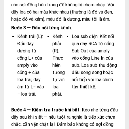
các sợi đồng bên trong để không bị chạm chập. Với
dây loa có hai màu khác nhau (thường là đỏ và đen,
hoặc đỏ và xám), màu đỏ là dương, màu tối là âm.
Bước 3 — Đấu nối từng kênh:
Kênh trái (L):
Kênh
Loa sub điện: Kết nối
Đấu dây
phải
qua dây RCA từ cổng
dương từ
(R):
Sub Out của amply
cổng L+ của
Thực
vào cổng Line In của
amply vào
hiện
sub. Loa sub thụ động
cổng + của
tương
đấu song song hoặc
loa trái; dây
tự với
nối tiếp với loa chính
âm từ L− vào
loa
tùy thiết kế.
− loa trái.
phải.
Bước 4 — Kiểm tra trước khi bật:
Kéo nhẹ từng đầu
dây sau khi siết — nếu tuột ra nghĩa là tiếp xúc chưa
chắc, cần vặn chặt lại. Đảm bảo không có sợi đồng