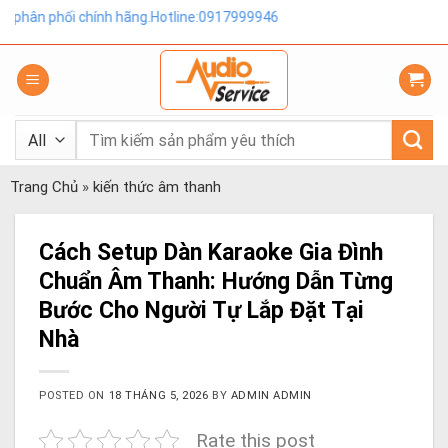
Skip
chính hãng.Hotline:0917999946
to
content
Tìm
kiếm:
Trang Chủ
»
kiến thức âm thanh
Cách Setup Dàn Karaoke Gia Đình
Chuẩn Âm Thanh: Hướng Dẫn Từng
Bước Cho Người Tự Lắp Đặt Tại
Nhà
POSTED ON
18 THÁNG 5, 2026
BY
ADMIN ADMIN
Rate this post