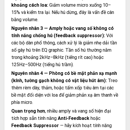
khoảng cách loa:
Giảm volume micro xuống 10–
15% và kiểm tra lại. Nếu hú dừng, đây là vấn đề cân
bằng volume.
Nguyên nhân 3 — Amply hoặc vang số không có
tính năng chống hú (feedback suppressor):
Với
các bộ dàn phổ thông, cách xử lý là giảm nhẹ dải tần
số gây hú trên EQ graphic. Tần số hú thường nằm
trong khoảng 2kHz–8kHz (tiếng rít cao) hoặc
125Hz–500Hz (tiếng hú trầm).
Nguyên nhân 4 — Phòng có bề mặt phản xạ mạnh
(kính, tường gạch không có vật liệu hút âm):
Treo
thêm rèm dày, thảm, hoặc tấm xốp tiêu âm tại các
bề mặt đối diện với loa để giảm phản xạ âm thanh về
phía micro.
Quan trọng hơn
, nhiều amply và vang số hiện đại
tích hợp sẵn tính năng
Anti-Feedback
hoặc
Feedback Suppressor
— hãy kích hoạt tính năng