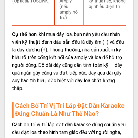
(Optical/TOSLINK)
Amply
kỹ thuật số, không
(nếu
bị nhiễu điện từ
amply hỗ
trợ)
Cụ thể hơn
, khi mua dây loa, bạn nên yêu cầu nhân
viên kỹ thuật đánh dấu sẵn đâu là dây âm (−) và đâu
là dây dương (+). Thông thường, nhà sản xuất in ký
hiệu rõ trên cổng kết nối của amply và loa để hỗ trợ
người dùng. Độ dài dây cũng cần tính toán kỹ — dây
quá ngắn gây căng và đứt tiếp xúc, dây quá dài gây
suy hao tín hiệu, đặc biệt với dây loa chất lượng
thấp.
Cách Bố Trí Vị Trí Lắp Đặt Dàn Karaoke
Đúng Chuẩn Là Như Thế Nào?
Cách bố trí vị trí lắp đặt dàn karaoke đúng chuẩn yêu
cầu đặt loa theo hình tam giác đều với người nghe,