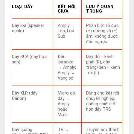
LOẠI DÂY
KẾT NỐI
LƯU Ý QUAN
GIỮA
TRỌNG
Dây loa (speaker
Amply →
Phân biệt rõ cực
cable)
Loa, Loa
(+) dương và (−)
Sub
âm; không được
đấu ngược
Dây RCA (dây hoa
Đầu
Dây đỏ = kênh
sen)
karaoke
phải (R), dây
→ Amply;
trắng/đen = kênh
Amply →
trái (L)
Vang số
Dây XLR (dây
Micro có
Dùng cho kết nối
Canon)
dây →
chuyên nghiệp,
Amply
chống nhiễu tốt
hoặc
hơn dây TRS
Mixer
Dây quang
TV →
Truyền âm thanh