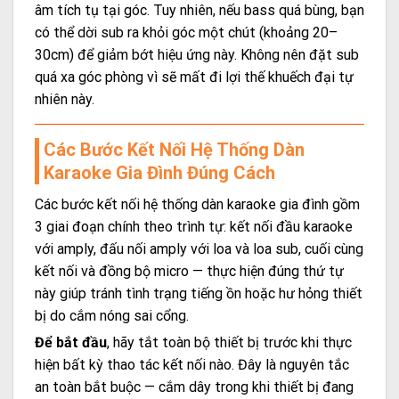
âm tích tụ tại góc. Tuy nhiên, nếu bass quá bùng, bạn
có thể dời sub ra khỏi góc một chút (khoảng 20–
30cm) để giảm bớt hiệu ứng này. Không nên đặt sub
quá xa góc phòng vì sẽ mất đi lợi thế khuếch đại tự
nhiên này.
Các Bước Kết Nối Hệ Thống Dàn
Karaoke Gia Đình Đúng Cách
Các bước kết nối hệ thống dàn karaoke gia đình gồm
3 giai đoạn chính theo trình tự: kết nối đầu karaoke
với amply, đấu nối amply với loa và loa sub, cuối cùng
kết nối và đồng bộ micro — thực hiện đúng thứ tự
này giúp tránh tình trạng tiếng ồn hoặc hư hỏng thiết
bị do cắm nóng sai cổng.
Để bắt đầu
, hãy tắt toàn bộ thiết bị trước khi thực
hiện bất kỳ thao tác kết nối nào. Đây là nguyên tắc
an toàn bắt buộc — cắm dây trong khi thiết bị đang