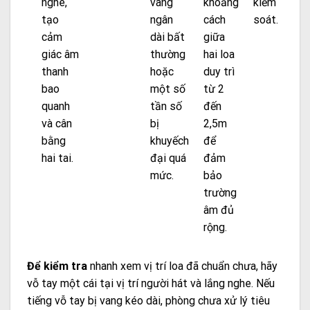
nghe,
vang
khoảng
kiểm
tạo
ngân
cách
soát.
cảm
dài bất
giữa
giác âm
thường
hai loa
thanh
hoặc
duy trì
bao
một số
từ 2
quanh
tần số
đến
và cân
bị
2,5m
bằng
khuyếch
để
hai tai.
đại quá
đảm
mức.
bảo
trường
âm đủ
rộng.
Để kiểm tra
nhanh xem vị trí loa đã chuẩn chưa, hãy
vỗ tay một cái tại vị trí người hát và lắng nghe. Nếu
tiếng vỗ tay bị vang kéo dài, phòng chưa xử lý tiêu