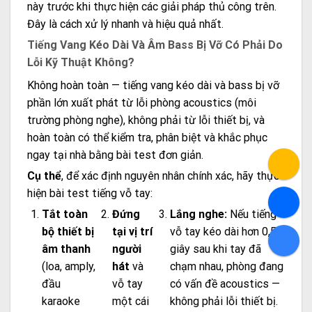
này trước khi thực hiện các giải pháp thủ công trên.
Đây là cách xử lý nhanh và hiệu quả nhất.
Tiếng Vang Kéo Dài Và Âm Bass Bị Vỡ Có Phải Do
Lỗi Kỹ Thuật Không?
Không hoàn toàn — tiếng vang kéo dài và bass bị vỡ
phần lớn xuất phát từ lỗi phòng acoustics (môi
trường phòng nghe), không phải từ lỗi thiết bị, và
hoàn toàn có thể kiểm tra, phân biệt và khắc phục
ngay tại nhà bằng bài test đơn giản.
Cụ thể
, để xác định nguyên nhân chính xác, hãy thực
hiện bài test tiếng vỗ tay:
Tắt toàn
Đứng
Lắng nghe:
Nếu tiếng
bộ thiết bị
tại vị trí
vỗ tay kéo dài hơn 0,5
âm thanh
người
giây sau khi tay đã
(loa, amply,
hát
và
chạm nhau, phòng đang
đầu
vỗ tay
có vấn đề acoustics —
karaoke
một cái
không phải lỗi thiết bị.