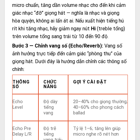
micro chuẩn, tăng dần volume nhạc cho đến khi cảm
giác nhạc “đỡ” giọng hát — nghĩa là nhạc và giọng
hòa quyện, không ai lấn át ai. Nếu xuất hiện tiếng hú
rít khi tăng nhạc, hãy giảm ngay nút
Hi
(treble tổng)
trên volume tổng sang trái từ 10 đến 90 độ.
Bước 3 — Chỉnh vang số (Echo/Reverb):
Vang số
ảnh hưởng trực tiếp đến cảm giác “phòng thu” của
giọng hát. Dưới đây là hướng dẫn chỉnh các thông số
chính:
THÔNG
CHỨC
GỢI Ý CÀI ĐẶT
SỐ
NĂNG
Echo
Độ dày
20–40% cho giọng thường;
Level
tiếng
40–60% cho phong cách
vang
ballad
Echo Pre
Độ trễ
Tỷ lệ 1–6; tăng lên giúp
Delay L/R
tiếng
micro nghe rõ nét hơn
vang trái-