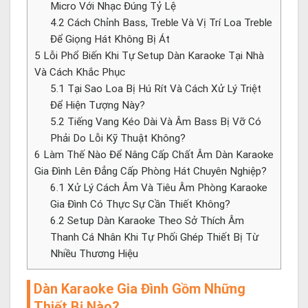
Micro Với Nhạc Đúng Tỷ Lệ
4.2
Cách Chỉnh Bass, Treble Và Vị Trí Loa Treble
Để Giọng Hát Không Bị Át
5
Lỗi Phổ Biến Khi Tự Setup Dàn Karaoke Tại Nhà
Và Cách Khắc Phục
5.1
Tại Sao Loa Bị Hú Rít Và Cách Xử Lý Triệt
Để Hiện Tượng Này?
5.2
Tiếng Vang Kéo Dài Và Âm Bass Bị Vỡ Có
Phải Do Lỗi Kỹ Thuật Không?
6
Làm Thế Nào Để Nâng Cấp Chất Âm Dàn Karaoke
Gia Đình Lên Đẳng Cấp Phòng Hát Chuyên Nghiệp?
6.1
Xử Lý Cách Âm Và Tiêu Âm Phòng Karaoke
Gia Đình Có Thực Sự Cần Thiết Không?
6.2
Setup Dàn Karaoke Theo Sở Thích Âm
Thanh Cá Nhân Khi Tự Phối Ghép Thiết Bị Từ
Nhiều Thương Hiệu
Dàn Karaoke Gia Đình Gồm Những
Thiết Bị Nào?