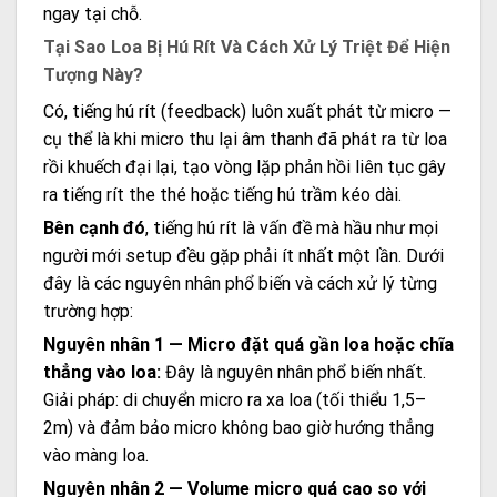
ngay tại chỗ.
Tại Sao Loa Bị Hú Rít Và Cách Xử Lý Triệt Để Hiện
Tượng Này?
Có, tiếng hú rít (feedback) luôn xuất phát từ micro —
cụ thể là khi micro thu lại âm thanh đã phát ra từ loa
rồi khuếch đại lại, tạo vòng lặp phản hồi liên tục gây
ra tiếng rít the thé hoặc tiếng hú trầm kéo dài.
Bên cạnh đó
, tiếng hú rít là vấn đề mà hầu như mọi
người mới setup đều gặp phải ít nhất một lần. Dưới
đây là các nguyên nhân phổ biến và cách xử lý từng
trường hợp:
Nguyên nhân 1 — Micro đặt quá gần loa hoặc chĩa
thẳng vào loa:
Đây là nguyên nhân phổ biến nhất.
Giải pháp: di chuyển micro ra xa loa (tối thiểu 1,5–
2m) và đảm bảo micro không bao giờ hướng thẳng
vào màng loa.
Nguyên nhân 2 — Volume micro quá cao so với