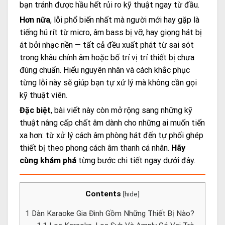
bạn tránh được hầu hết rủi ro kỹ thuật ngay từ đầu.
Hơn nữa
, lỗi phổ biến nhất mà người mới hay gặp là
tiếng hú rít từ micro, âm bass bị vỡ, hay giọng hát bị
át bởi nhạc nền — tất cả đều xuất phát từ sai sót
trong khâu chỉnh âm hoặc bố trí vị trí thiết bị chưa
đúng chuẩn. Hiểu nguyên nhân và cách khắc phục
từng lỗi này sẽ giúp bạn tự xử lý mà không cần gọi
kỹ thuật viên.
Đặc biệt
, bài viết này còn mở rộng sang những kỹ
thuật nâng cấp chất âm dành cho những ai muốn tiến
xa hơn: từ xử lý cách âm phòng hát đến tự phối ghép
thiết bị theo phong cách âm thanh cá nhân.
Hãy
cùng khám phá
từng bước chi tiết ngay dưới đây.
Contents
[
hide
]
1
Dàn Karaoke Gia Đình Gồm Những Thiết Bị Nào?