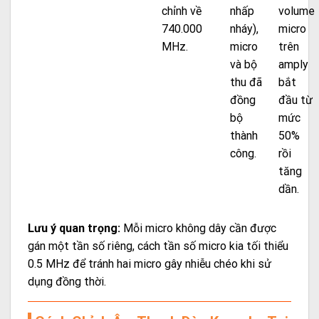
chỉnh về
nhấp
volume
740.000
nháy),
micro
MHz.
micro
trên
và bộ
amply
thu đã
bắt
đồng
đầu từ
bộ
mức
thành
50%
công.
rồi
tăng
dần.
Lưu ý quan trọng:
Mỗi micro không dây cần được
gán một tần số riêng, cách tần số micro kia tối thiểu
0.5 MHz để tránh hai micro gây nhiễu chéo khi sử
dụng đồng thời.