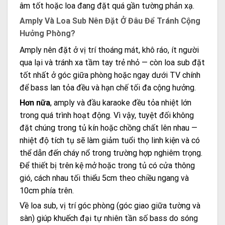
âm tốt hoặc loa đang đặt quá gần tường phản xạ.
Amply Và Loa Sub Nên Đặt Ở Đâu Để Tránh Cộng
Hưởng Phòng?
Amply nên đặt ở vị trí thoáng mát, khô ráo, ít người
qua lại và tránh xa tầm tay trẻ nhỏ — còn loa sub đặt
tốt nhất ở góc giữa phòng hoặc ngay dưới TV chính
để bass lan tỏa đều và hạn chế tối đa cộng hưởng.
Hơn nữa
, amply và đầu karaoke đều tỏa nhiệt lớn
trong quá trình hoạt động. Vì vậy, tuyệt đối không
đặt chúng trong tủ kín hoặc chồng chất lên nhau —
nhiệt độ tích tụ sẽ làm giảm tuổi thọ linh kiện và có
thể dẫn đến cháy nổ trong trường hợp nghiêm trọng.
Để thiết bị trên kệ mở hoặc trong tủ có cửa thông
gió, cách nhau tối thiểu 5cm theo chiều ngang và
10cm phía trên.
Về loa sub, vị trí góc phòng (góc giao giữa tường và
sàn) giúp khuếch đại tự nhiên tần số bass do sóng