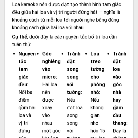
Loa karaoke nên được đặt tạo thành hình tam giác
đều giữa hai loa và vị trí người đứng hát — nghĩa là
khoảng cách từ mỗi loa tới người nghe bằng đúng
khoảng cách giữa hai loa với nhau.
Cụ thể
, dưới đây là các nguyên tắc bố trí loa cần
tuân thủ:
Nguyên
Góc
Tránh
Loa
Tránh
tắc
nghiêng
đặt
treo
đặt
tam
vào
song
tường
loa
giác
micro:
song
cho
vào
đều:
Hai loa
với
phòng
góc
Nối ba
nên
tường:
nhỏ:
nhà
điểm
được
Nếu
Nếu
hay
gồm hai
xoay
đặt loa
không
gầm
loa và
vào
song
gian
cầu
vị trí
nhau
song
nhỏ
thang:
đứng
một góc
với
hơn 15
Đây là