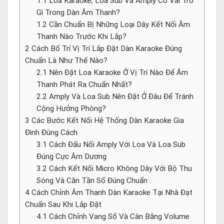
1.1
Loa Karaoke, Loa Sub Và Amply Có Vai Trò
Gì Trong Dàn Âm Thanh?
1.2
Cần Chuẩn Bị Những Loại Dây Kết Nối Âm
Thanh Nào Trước Khi Lắp?
2
Cách Bố Trí Vị Trí Lắp Đặt Dàn Karaoke Đúng
Chuẩn Là Như Thế Nào?
2.1
Nên Đặt Loa Karaoke Ở Vị Trí Nào Để Âm
Thanh Phát Ra Chuẩn Nhất?
2.2
Amply Và Loa Sub Nên Đặt Ở Đâu Để Tránh
Cộng Hưởng Phòng?
3
Các Bước Kết Nối Hệ Thống Dàn Karaoke Gia
Đình Đúng Cách
3.1
Cách Đấu Nối Amply Với Loa Và Loa Sub
Đúng Cực Âm Dương
3.2
Cách Kết Nối Micro Không Dây Với Bộ Thu
Sóng Và Căn Tần Số Đúng Chuẩn
4
Cách Chỉnh Âm Thanh Dàn Karaoke Tại Nhà Đạt
Chuẩn Sau Khi Lắp Đặt
4.1
Cách Chỉnh Vang Số Và Cân Bằng Volume