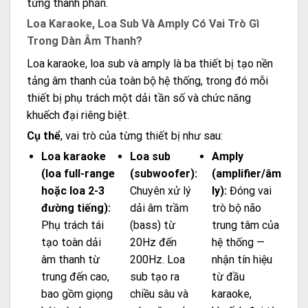
từng thành phần.
Loa Karaoke, Loa Sub Và Amply Có Vai Trò Gì
Trong Dàn Âm Thanh?
Loa karaoke, loa sub và amply là ba thiết bị tạo nền
tảng âm thanh của toàn bộ hệ thống, trong đó mỗi
thiết bị phụ trách một dải tần số và chức năng
khuếch đại riêng biệt.
Cụ thể
, vai trò của từng thiết bị như sau:
Loa karaoke
Loa sub
Amply
(loa full-range
(subwoofer):
(amplifier/âm
hoặc loa 2-3
Chuyên xử lý
ly):
Đóng vai
đường tiếng):
dải âm trầm
trò bộ não
Phụ trách tái
(bass) từ
trung tâm của
tạo toàn dải
20Hz đến
hệ thống —
âm thanh từ
200Hz. Loa
nhận tín hiệu
trung đến cao,
sub tạo ra
từ đầu
bao gồm giọng
chiều sâu và
karaoke,