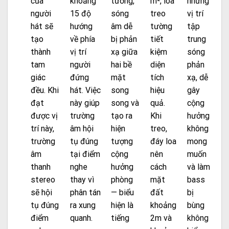
của
khoảng
tường,
m², loa
những
người
15 độ
sóng
treo
vị trí
hát sẽ
hướng
âm dễ
tường
tập
tạo
về phía
bị phản
tiết
trung
thành
vị trí
xạ giữa
kiệm
sóng
tam
người
hai bề
diện
phản
giác
đứng
mặt
tích
xạ, dễ
đều. Khi
hát. Việc
song
hiệu
gây
đạt
này giúp
song và
quả.
cộng
được vị
trường
tạo ra
Khi
hưởng
trí này,
âm hội
hiện
treo,
không
trường
tụ đúng
tượng
đáy loa
mong
âm
tại điểm
cộng
nên
muốn
thanh
nghe
hưởng
cách
và làm
stereo
thay vì
phòng
mặt
bass
sẽ hội
phân tán
— biểu
đất
bị
tụ đúng
ra xung
hiện là
khoảng
bùng
điểm
quanh.
tiếng
2m và
không