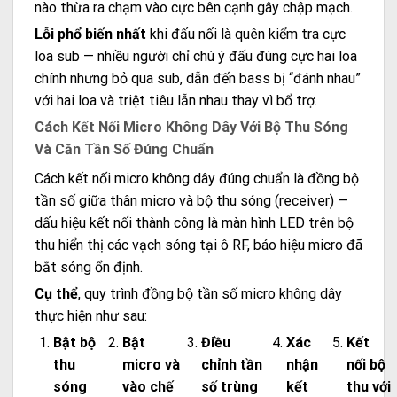
nào thừa ra chạm vào cực bên cạnh gây chập mạch.
Lỗi phổ biến nhất
khi đấu nối là quên kiểm tra cực
loa sub — nhiều người chỉ chú ý đấu đúng cực hai loa
chính nhưng bỏ qua sub, dẫn đến bass bị “đánh nhau”
với hai loa và triệt tiêu lẫn nhau thay vì bổ trợ.
Cách Kết Nối Micro Không Dây Với Bộ Thu Sóng
Và Căn Tần Số Đúng Chuẩn
Cách kết nối micro không dây đúng chuẩn là đồng bộ
tần số giữa thân micro và bộ thu sóng (receiver) —
dấu hiệu kết nối thành công là màn hình LED trên bộ
thu hiển thị các vạch sóng tại ô RF, báo hiệu micro đã
bắt sóng ổn định.
Cụ thể
, quy trình đồng bộ tần số micro không dây
thực hiện như sau:
Bật bộ
Bật
Điều
Xác
Kết
thu
micro và
chỉnh tần
nhận
nối bộ
sóng
vào chế
số trùng
kết
thu với