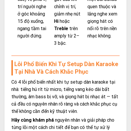
trí người nghe
chỉnh vị trí,
quen thuộc và
ở góc khoảng
giảm nhẹ nút
lắng nghe xem
15 độ xuống,
Hi
hoặc
giọng hát có
ngang tầm tai
Treble
trên
nổi rõ trên nền
người đứng.
amply từ 2–
nhạc không.
3 bậc.
Lỗi Phổ Biến Khi Tự Setup Dàn Karaoke
Tại Nhà Và Cách Khắc Phục
Có 4 lỗi phổ biến nhất khi tự setup dàn karaoke tại
nhà: tiếng hú rít từ micro, tiếng vang kéo dài bất
thường, âm bass bị vỡ, và giọng hát bị nhạc át — tất
cả đều có nguyên nhân rõ ràng và cách khắc phục cụ
thể không cần đến kỹ thuật viên.
Hãy cùng khám phá
nguyên nhân và giải pháp cho
từng lỗi một cách chi tiết để bạn có thể tự xử lý