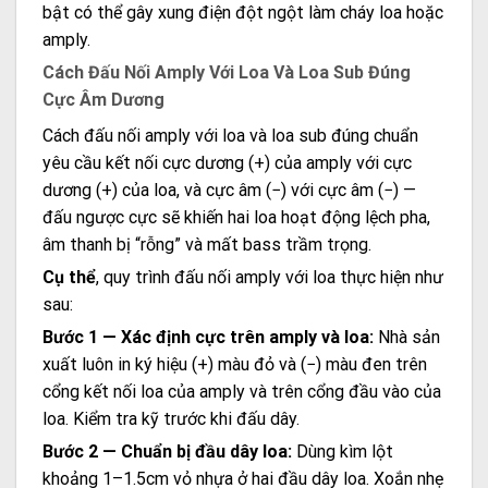
bật có thể gây xung điện đột ngột làm cháy loa hoặc
amply.
Cách Đấu Nối Amply Với Loa Và Loa Sub Đúng
Cực Âm Dương
Cách đấu nối amply với loa và loa sub đúng chuẩn
yêu cầu kết nối cực dương (+) của amply với cực
dương (+) của loa, và cực âm (−) với cực âm (−) —
đấu ngược cực sẽ khiến hai loa hoạt động lệch pha,
âm thanh bị “rỗng” và mất bass trầm trọng.
Cụ thể
, quy trình đấu nối amply với loa thực hiện như
sau:
Bước 1 — Xác định cực trên amply và loa:
Nhà sản
xuất luôn in ký hiệu (+) màu đỏ và (−) màu đen trên
cổng kết nối loa của amply và trên cổng đầu vào của
loa. Kiểm tra kỹ trước khi đấu dây.
Bước 2 — Chuẩn bị đầu dây loa:
Dùng kìm lột
khoảng 1–1.5cm vỏ nhựa ở hai đầu dây loa. Xoắn nhẹ