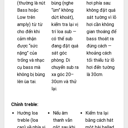
(thường là nút
bùng (nghe
hơi phía sau:
Bass hoặc
“ùm” không
không đặt quá
Low trên
dứt khoát),
sát tường vì lỗ
amply) từ từ
kiểm tra lại vị
hơi cần không
cho đến khi
trí loa sub —
gian thoáng để
cảm nhận
có thể sub
bass thoát ra
được “sức
đang đặt quá
đúng cách —
nặng” của
sát góc
khoảng cách
trống và nhạc
phòng. Di
tối thiểu từ lỗ
cụ bass mà
chuyển sub ra
hơi đến tường
không bị bùng
xa góc 20–
là 30cm.
lên ùa tai.
30cm và thử
lại.
Chỉnh treble:
Hướng loa
Nếu âm
Kiểm tra lại
treble (loa
thanh vẫn
bằng cách hát
cao) về phía vị
gắt sau khi
một bài ballad