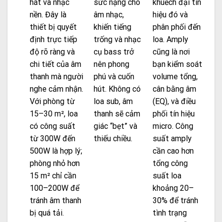
hát và nhạc
sức nặng cho
khuếch đại tín
nền. Đây là
âm nhạc,
hiệu đó và
thiết bị quyết
khiến tiếng
phân phối đến
định trực tiếp
trống và nhạc
loa. Amply
độ rõ ràng và
cụ bass trở
cũng là nơi
chi tiết của âm
nên phong
bạn kiểm soát
thanh mà người
phú và cuốn
volume tổng,
nghe cảm nhận.
hút. Không có
cân bằng âm
Với phòng từ
loa sub, âm
(EQ), và điều
15–30 m², loa
thanh sẽ cảm
phối tín hiệu
có công suất
giác “bẹt” và
micro. Công
từ 300W đến
thiếu chiều.
suất amply
500W là hợp lý;
cần cao hơn
phòng nhỏ hơn
tổng công
15 m² chỉ cần
suất loa
100–200W để
khoảng 20–
tránh âm thanh
30% để tránh
bị quá tải.
tình trạng