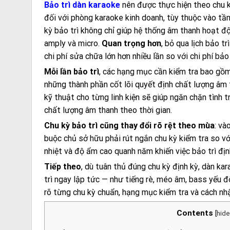
Bảo trì dàn karaoke
nên được thực hiện theo chu 
đối với phòng karaoke kinh doanh, tùy thuộc vào tầ
kỳ bảo trì không chỉ giúp hệ thống âm thanh hoạt độ
amply và micro.
Quan trọng hơn
, bỏ qua lịch bảo t
chi phí sửa chữa lớn hơn nhiều lần so với chi phí b
Mỗi lần bảo trì
, các hạng mục cần kiểm tra bao gồ
những thành phần cốt lõi quyết định chất lượng âm
kỹ thuật cho từng linh kiện sẽ giúp ngăn chặn tình 
chất lượng âm thanh theo thời gian.
Chu kỳ bảo trì cũng thay đổi rõ rệt theo mùa
: và
buộc chủ sở hữu phải rút ngắn chu kỳ kiểm tra so v
nhiệt và độ ẩm cao quanh năm khiến việc bảo trì định
Tiếp theo
, dù tuân thủ đúng chu kỳ định kỳ, dàn ka
trì ngay lập tức — như tiếng rè, méo âm, bass yếu 
rõ từng chu kỳ chuẩn, hạng mục kiểm tra và cách nh
Contents
[
hide