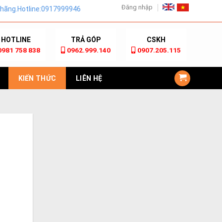
Đăng nhập
e:0917999946
HOTLINE
TRẢ GÓP
CSKH
0981 758 838
0962.999.140
0907.205.115
KIẾN THỨC
LIÊN HỆ