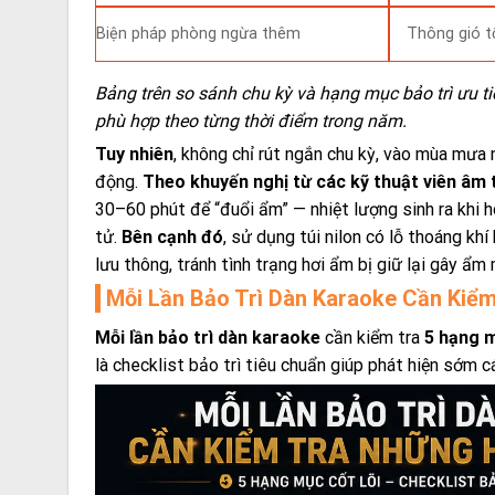
Biện pháp phòng ngừa thêm
Thông gió t
Bảng trên so sánh chu kỳ và hạng mục bảo trì ưu t
phù hợp theo từng thời điểm trong năm.
Tuy nhiên
, không chỉ rút ngắn chu kỳ, vào mùa mư
động.
Theo khuyến nghị từ các kỹ thuật viên âm
30–60 phút để “đuổi ẩm” — nhiệt lượng sinh ra khi h
tử.
Bên cạnh đó
, sử dụng túi nilon có lỗ thoáng kh
lưu thông, tránh tình trạng hơi ẩm bị giữ lại gây ẩm
Mỗi Lần Bảo Trì Dàn Karaoke Cần Ki
Mỗi lần bảo trì dàn karaoke
cần kiểm tra
5 hạng m
là checklist bảo trì tiêu chuẩn giúp phát hiện sớm 