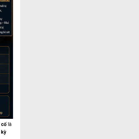
 cố
là
 kỳ