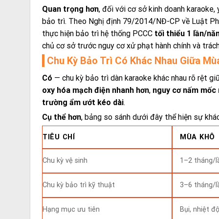
Quan trọng hơn
, đối với cơ sở kinh doanh karaoke,
bảo trì. Theo Nghị định 79/2014/NĐ-CP về Luật Phò
thực hiện bảo trì hệ thống PCCC
tối thiểu 1 lần/nă
chủ cơ sở trước nguy cơ xử phạt hành chính và trác
Chu Kỳ Bảo Trì Có Khác Nhau Giữa M
Có
— chu kỳ bảo trì dàn karaoke khác nhau rõ rệt gi
oxy hóa mạch điện nhanh hơn
,
nguy cơ nấm mốc 
trường ẩm ướt kéo dài
.
Cụ thể hơn
, bảng so sánh dưới đây thể hiện sự khá
TIÊU CHÍ
MÙA KHÔ
Chu kỳ vệ sinh
1–2 tháng/l
Chu kỳ bảo trì kỹ thuật
3–6 tháng/l
Hạng mục ưu tiên
Bụi, nhiệt đ