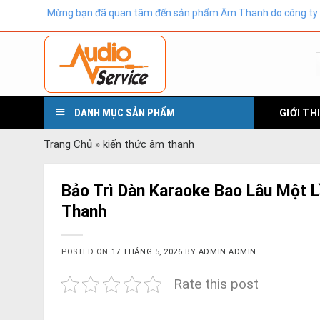
Skip
ng bạn đã quan tâm đến sản phẩm Âm Thanh do công ty TNHH Công ngh
to
content
DANH MỤC SẢN PHẨM
GIỚI TH
Trang Chủ
»
kiến thức âm thanh
Bảo Trì Dàn Karaoke Bao Lâu Một
Thanh
POSTED ON
17 THÁNG 5, 2026
BY
ADMIN ADMIN
Rate this post