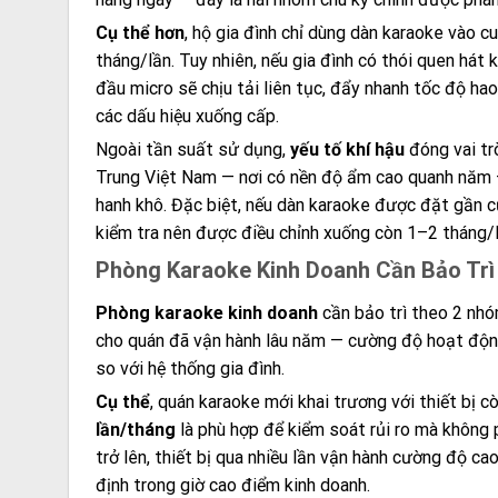
Cụ thể hơn
, hộ gia đình chỉ dùng dàn karaoke vào c
tháng/lần. Tuy nhiên, nếu gia đình có thói quen hát 
đầu micro sẽ chịu tải liên tục, đẩy nhanh tốc độ ha
các dấu hiệu xuống cấp.
Ngoài tần suất sử dụng,
yếu tố khí hậu
đóng vai tr
Trung Việt Nam — nơi có nền độ ẩm cao quanh năm —
hanh khô. Đặc biệt, nếu dàn karaoke được đặt gần c
kiểm tra nên được điều chỉnh xuống còn 1–2 tháng/l
Phòng Karaoke Kinh Doanh Cần Bảo Trì
Phòng karaoke kinh doanh
cần bảo trì theo 2 nhó
cho quán đã vận hành lâu năm — cường độ hoạt động 
so với hệ thống gia đình.
Cụ thể
, quán karaoke mới khai trương với thiết bị cò
lần/tháng
là phù hợp để kiểm soát rủi ro mà không 
trở lên, thiết bị qua nhiều lần vận hành cường độ ca
định trong giờ cao điểm kinh doanh.