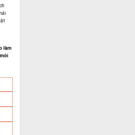
ịch
hải
đặt
o làm
 môi