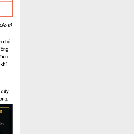
ảo trì
a chủ
động
điện
 khí
— đây
ọng.