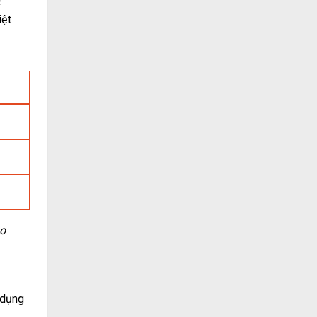
c
iệt
ho
 dụng