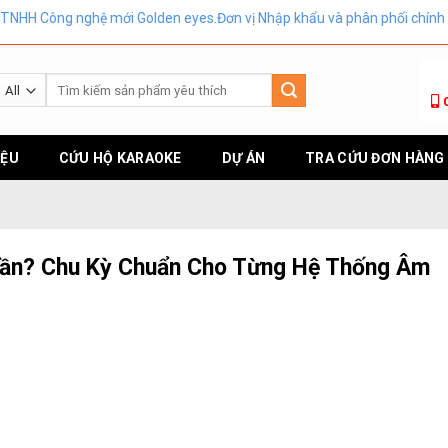
ệ mới Golden eyes.Đơn vị Nhập khẩu và phân phối chính hãng.Hotlin
Tìm
kiếm:
IỆU
CỨU HỘ KARAOKE
DỰ ÁN
TRA CỨU ĐƠN HÀNG
 Lần? Chu Kỳ Chuẩn Cho Từng Hệ Thống Âm