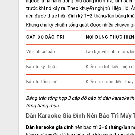
ngược lại là hành động chủ động kiểm tra, làm sạch 
trước khi nó xảy ra. Theo khuyến nghị từ Hiệp Hội Â
nên được thực hiện định kỳ 1–2 tháng/lần bằng khă
Khung chu kỳ chuẩn tổng quát được nhiều chuyên gi
CẤP ĐỘ BẢO TRÌ
NỘI DUNG THỰC HIỆN
Vệ sinh cơ bản
Lau bụi, vệ sinh micro, k
Bảo trì kỹ thuật
Kiểm tra linh kiện, hiệu
Bảo trì tổng thể
Kiểm tra toàn diện, thay
Bảng trên tổng hợp 3 cấp độ bảo trì dàn karaoke th
từng hạng mục.
Dàn Karaoke Gia Đình Nên Bảo Trì Mấy
Dàn karaoke gia đình
nên bảo trì
3–6 tháng/lần
nế
hàng ngày — đây là hai nhóm chu kỳ chính được phân