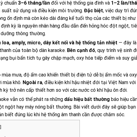
kỳ chuẩn
3–6 tháng/lần
đối với hệ thống gia đình và
1–2 lần/th
n suất sử dụng và điều kiện môi trường.
Đặc biệt
, việc duy trì đ
ng ổn định mà còn kéo dài đáng kể tuổi thọ của các thiết bị như 
rì định kỳ là nguyên nhân hàng đầu dẫn đến hỏng hóc đột ngột, ti
ảo dưỡng thông thường.
m
loa, amply, micro, dây kết nối và hệ thống tản nhiệt
— đây là
 thanh của toàn bộ dàn karaoke.
Bên cạnh đó
, quy trình vệ sinh 
trạng bụi bẩn tích tụ gây chập mạch, oxy hóa tiếp điểm và suy g
o mùa mưa, độ ẩm cao khiến thiết bị điện tử dễ bị ẩm mốc và oxy
ới mùa khô.
Ngoài ra
, điều kiện khí hậu nhiệt đới tại Việt Nam với
 kỳ trở nên cấp thiết hơn so với các nước có khí hậu ôn đới.
raoke vẫn có thể phát ra những
dấu hiệu bất thường
báo hiệu cầ
đột ngột hay máy nóng bất thường. Bài viết dưới đây sẽ giúp bạ
ận biết đúng lúc khi hệ thống âm thanh cần được chăm sóc.
]