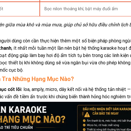
ốt
Bọc nilon thoáng khí, bật máy đuổi ẩm
iên giữa mùa khô và mùa mưa, giúp chủ sở hữu điều chỉnh lịch b
a người dùng còn cần thực hiện thêm một số biện pháp phòng ngừ
 thanh
, ít nhất mỗi tuần một lần nên bật hệ thống karaoke hoạt 
oạt động giúp làm bay hơi độ ẩm tích tụ bên trong các linh kiện 
í bọc thiết bị khi không dùng sẽ vừa ngăn bụi vừa cho phép không
 mốc cục bộ.
ểm Tra Những Hạng Mục Nào?
ục cốt lõi
: loa, amply, micro, dây kết nối và hệ thống tản nhiệt 
các vấn đề tiềm ẩn trước khi chúng biến thành hỏng hóc nghiêm tr