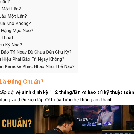
huẩn?
g Một Lần?
Lâu Một Lần?
Mùa Khô Không?
g Hạng Mục Nào?
 Thuật
hu Kỳ Nào?
Bảo Trì Ngay Dù Chưa Đến Chu Kỳ?
 Hiệu Phải Bảo Trì Ngay Không?
Dàn Karaoke Khác Nhau Như Thế Nào?
 Là Đúng Chuẩn?
 cấp độ:
vệ sinh định kỳ 1–2 tháng/lần
và
bảo trì kỹ thuật toàn
 dụng và điều kiện lắp đặt của từng hệ thống âm thanh.