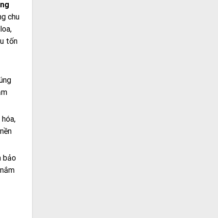
áng
úng chu
loa,
êu tốn
đúng
iảm
 hóa,
 nền
n bảo
n nắm