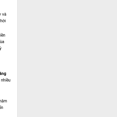
y và
thời
iền
mùa
ỳ
háng
 nhiều
 năm
ổn