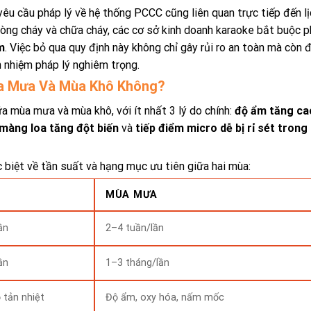
 yêu cầu pháp lý về hệ thống PCCC cũng liên quan trực tiếp đến l
ng cháy và chữa cháy, các cơ sở kinh doanh karaoke bắt buộc p
m
. Việc bỏ qua quy định này không chỉ gây rủi ro an toàn mà còn 
h nhiệm pháp lý nghiêm trọng.
ùa Mưa Và Mùa Khô Không?
ữa mùa mưa và mùa khô, với ít nhất 3 lý do chính:
độ ẩm tăng ca
màng loa tăng đột biến
và
tiếp điểm micro dễ bị rỉ sét trong
c biệt về tần suất và hạng mục ưu tiên giữa hai mùa:
MÙA MƯA
ần
2–4 tuần/lần
ần
1–3 tháng/lần
ộ tản nhiệt
Độ ẩm, oxy hóa, nấm mốc