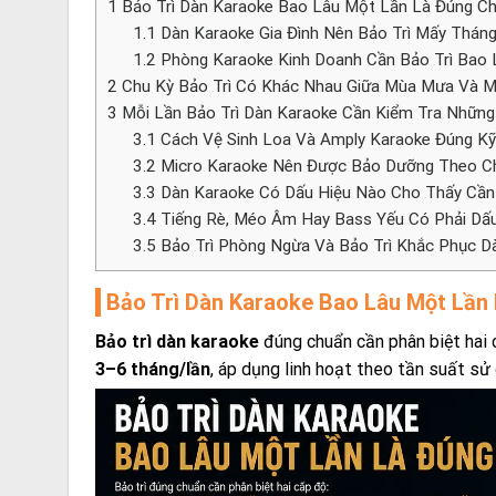
1
Bảo Trì Dàn Karaoke Bao Lâu Một Lần Là Đúng C
1.1
Dàn Karaoke Gia Đình Nên Bảo Trì Mấy Thán
1.2
Phòng Karaoke Kinh Doanh Cần Bảo Trì Bao 
2
Chu Kỳ Bảo Trì Có Khác Nhau Giữa Mùa Mưa Và 
3
Mỗi Lần Bảo Trì Dàn Karaoke Cần Kiểm Tra Nhữn
3.1
Cách Vệ Sinh Loa Và Amply Karaoke Đúng Kỹ
3.2
Micro Karaoke Nên Được Bảo Dưỡng Theo C
3.3
Dàn Karaoke Có Dấu Hiệu Nào Cho Thấy Cần 
3.4
Tiếng Rè, Méo Âm Hay Bass Yếu Có Phải Dấu
3.5
Bảo Trì Phòng Ngừa Và Bảo Trì Khắc Phục 
Bảo Trì Dàn Karaoke Bao Lâu Một Lần
Bảo trì dàn karaoke
đúng chuẩn cần phân biệt hai
3–6 tháng/lần
, áp dụng linh hoạt theo tần suất sử