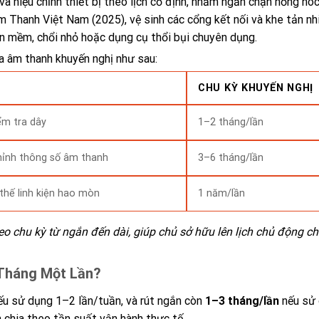
và hiệu chỉnh thiết bị theo lịch cố định, nhằm ngăn chặn hỏng hó
m Thanh Việt Nam (2025), vệ sinh các cổng kết nối và khe tản nh
n mềm, chổi nhỏ hoặc dụng cụ thổi bụi chuyên dụng.
a âm thanh khuyến nghị như sau:
CHU KỲ KHUYẾN NGHỊ
iểm tra dây
1–2 tháng/lần
 chỉnh thông số âm thanh
3–6 tháng/lần
 thế linh kiện hao mòn
1 năm/lần
eo chu kỳ từ ngắn đến dài, giúp chủ sở hữu lên lịch chủ động c
 Tháng Một Lần?
u sử dụng 1–2 lần/tuần, và rút ngắn còn
1–3 tháng/lần
nếu sử
 chia theo tần suất vận hành thực tế.