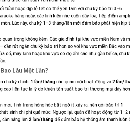
uối tuần hoặc dịp lễ tết có thể yên tâm với chu kỳ bảo trì 3–6
karaoke hàng ngày, các linh kiện như cuộn dây loa, tiếp điểm ampl
o mòn. Lúc này, chu kỳ 1–3 tháng/lần mới đảm bảo phát hiện kịp 
ò quan trọng không kém. Các gia đình tại khu vực miền Nam và m
 cần rút ngắn chu kỳ bảo trì hơn so với khu vực miền Bắc vào 
ửa sổ, máy lạnh hoặc khu vực có độ ẩm cao như gần bể cá, chu k
ần.
 Bao Lâu Một Lần?
m chu kỳ chính:
1 lần/tháng
cho quán mới hoạt động và
2 lần/t
cao liên tục là lý do khiến tần suất bảo trì thương mại dày hơn
n mới, tình trạng hỏng hóc bất ngờ ít xảy ra, nên gói bảo trì
1
phát sinh chi phí quá mức. Ngược lại, quán đã hoạt động từ 1–2
o, cần nâng lên
2 lần/tháng
để đảm bảo hệ thống âm thanh luôn 