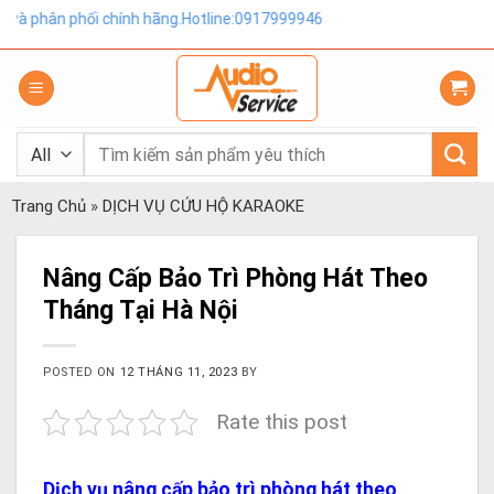
Skip
ối chính hãng.Hotline:0917999946
to
content
Tìm
kiếm:
Trang Chủ
»
DỊCH VỤ CỨU HỘ KARAOKE
Nâng Cấp Bảo Trì Phòng Hát Theo
Tháng Tại Hà Nội
POSTED ON
12 THÁNG 11, 2023
BY
Rate this post
Dịch vụ nâng cấp bảo trì phòng hát theo