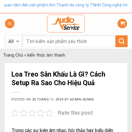
Skip
ản phẩm Âm Thanh do công ty TNHH Công nghệ mới Golden eyes.Đơn vị
to
content
Tìm
kiếm:
Trang Chủ
»
kiến thức âm thanh
Loa Treo Sân Khấu Là Gì? Cách
Setup Ra Sao Cho Hiệu Quả
POSTED ON
20 THÁNG 11, 2024
BY
ADMIN ADMIN
Rate this post
Trong các sự kiện âm nhạc, hội thảo hay biểu diễn