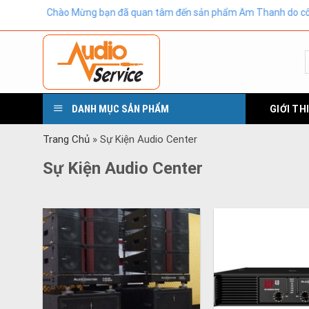
Skip
Chào Mừng bạn đã quan tâm đến sản phẩm Âm Thanh do công ty
to
content
DANH MỤC SẢN PHẨM
GIỚI TH
Trang Chủ
»
Sự Kiện Audio Center
Sự Kiện Audio Center