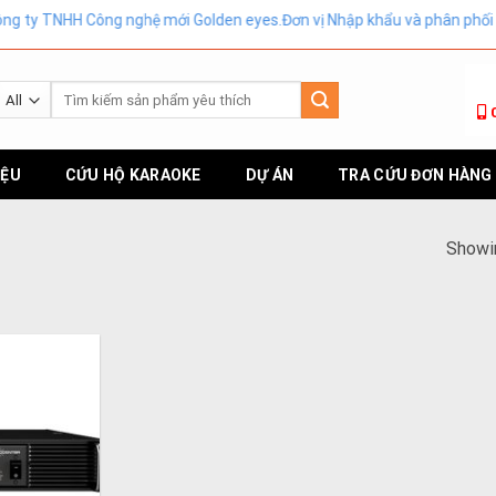
 TNHH Công nghệ mới Golden eyes.Đơn vị Nhập khẩu và phân phối chí
Tìm
kiếm:
IỆU
CỨU HỘ KARAOKE
DỰ ÁN
TRA CỨU ĐƠN HÀNG
Showin