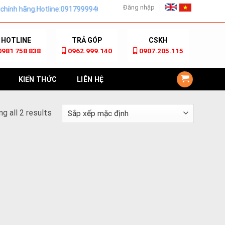
Đăng nhập
nh hãng.Hotline:0917999946
HOTLINE
TRẢ GÓP
CSKH
0981 758 838
0962.999.140
0907.205.115
KIẾN THỨC
LIÊN HỆ
g all 2 results