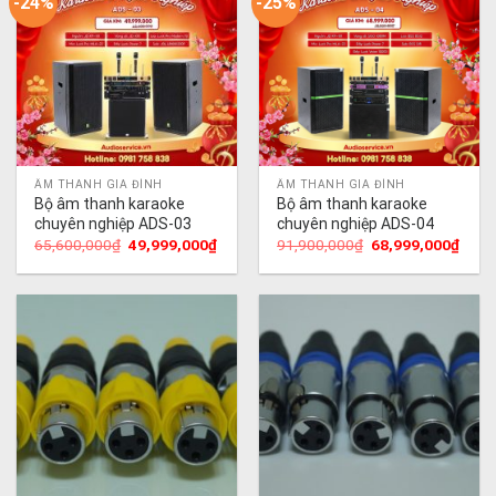
-24%
-25%
ÂM THANH GIA ĐÌNH
ÂM THANH GIA ĐÌNH
Bộ âm thanh karaoke
Bộ âm thanh karaoke
chuyên nghiệp ADS-03
chuyên nghiệp ADS-04
Giá
Giá
Giá
Giá
65,600,000
₫
49,999,000
₫
91,900,000
₫
68,999,000
₫
gốc
hiện
gốc
hiện
là:
tại
là:
tại
65,600,000₫.
là:
91,900,000₫.
là:
49,999,000₫.
68,9