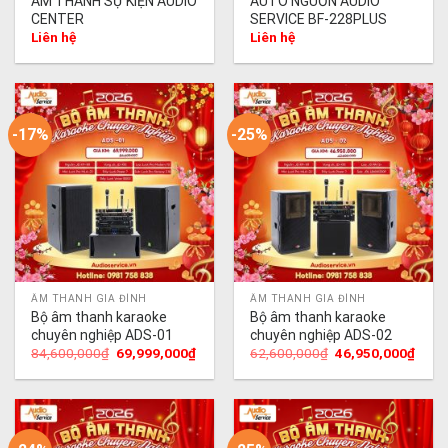
ÂM THANH SỰ KIỆN AUDIO
AUTO NGUỒN AUDIO
CENTER
SERVICE BF-228PLUS
Liên hệ
Liên hệ
-17%
-25%
ÂM THANH GIA ĐÌNH
ÂM THANH GIA ĐÌNH
Bộ âm thanh karaoke
Bộ âm thanh karaoke
chuyên nghiệp ADS-01
chuyên nghiệp ADS-02
Giá
Giá
Giá
Giá
84,600,000
₫
69,999,000
₫
62,600,000
₫
46,950,000
₫
gốc
hiện
gốc
hiện
là:
tại
là:
tại
84,600,000₫.
là:
62,600,000₫.
là:
69,999,000₫.
46,9