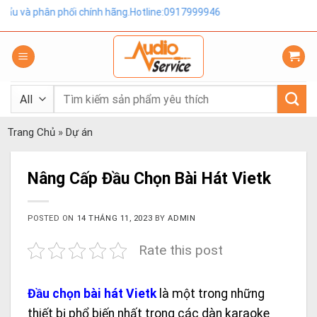
Skip
 phối chính hãng.Hotline:0917999946
to
content
Tìm
kiếm:
Trang Chủ
»
Dự án
Nâng Cấp Đầu Chọn Bài Hát Vietk
POSTED ON
14 THÁNG 11, 2023
BY
ADMIN
Rate this post
Đầu chọn bài hát Vietk
là một trong những
thiết bị phổ biến nhất trong các dàn karaoke