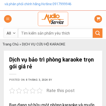
Skip
i chính hãng.Hotline:0917999946
to
content
Tìm
kiếm:
Trang Chủ
»
DỊCH VỤ CỨU HỘ KARAOKE
Dịch vụ bảo trì phòng karaoke trọn
gói giá rẻ
POSTED ON
8 THÁNG 3, 2024
BY
Rate this post
Bạn đang sở hữu một phòng karaoke và muốn