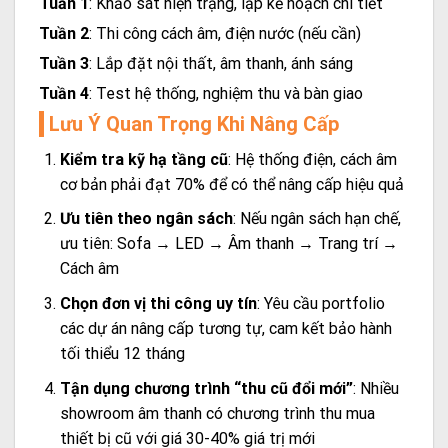
Tuần 1
: Khảo sát hiện trạng, lập kế hoạch chi tiết
Tuần 2
: Thi công cách âm, điện nước (nếu cần)
Tuần 3
: Lắp đặt nội thất, âm thanh, ánh sáng
Tuần 4
: Test hệ thống, nghiệm thu và bàn giao
Lưu Ý Quan Trọng Khi Nâng Cấp
Kiểm tra kỹ hạ tầng cũ
: Hệ thống điện, cách âm
cơ bản phải đạt 70% để có thể nâng cấp hiệu quả
Ưu tiên theo ngân sách
: Nếu ngân sách hạn chế,
ưu tiên: Sofa → LED → Âm thanh → Trang trí →
Cách âm
Chọn đơn vị thi công uy tín
: Yêu cầu portfolio
các dự án nâng cấp tương tự, cam kết bảo hành
tối thiểu 12 tháng
Tận dụng chương trình “thu cũ đổi mới”
: Nhiều
showroom âm thanh có chương trình thu mua
thiết bị cũ với giá 30-40% giá trị mới