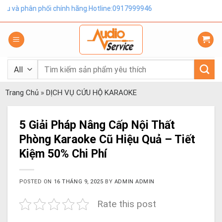
Skip
phối chính hãng.Hotline:0917999946
to
content
Tìm
kiếm:
Trang Chủ
»
DỊCH VỤ CỨU HỘ KARAOKE
5 Giải Pháp Nâng Cấp Nội Thất
Phòng Karaoke Cũ Hiệu Quả – Tiết
Kiệm 50% Chi Phí
POSTED ON
16 THÁNG 9, 2025
BY
ADMIN ADMIN
Rate this post